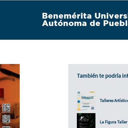
Benemérita Univers
Autónoma de Puebl
También te podría in
Talleres Artísti
La Figura Talle