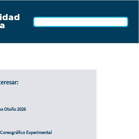
idad
a
teresar:
cos Otoño 2026
r Coreográfico Experimental